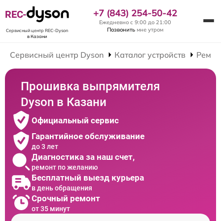
+7 (843) 254-50-42
REC-
Ежедневно с 9:00 до 21:00
Позвонить
мне утром
Сервисный центр REC-Dyson
в Казани
Сервисный центр Dyson
Каталог устройств
Ремон
Прошивка выпрямителя
Dyson в Казани
Официальный сервис
Гарантийное обслуживание
до 3 лет
Диагностика за наш счет,
ремонт по желанию
Бесплатный выезд курьера
в день обращения
Срочный ремонт
от 35 минут