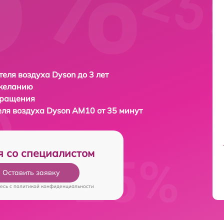
еля воздуха Dyson до 3 лет
 желанию
бращения
еля воздуха
Dyson AM10 от 35 минут
я со специалистом
Оставить заявку
есь c
политикой конфиденциальности