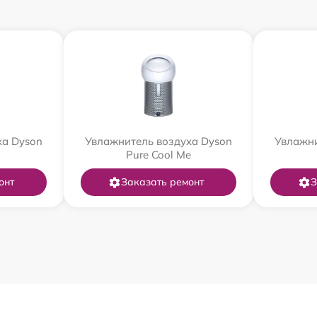
ха Dyson
Увлажнитель воздуха Dyson
Увлажни
Pure Cool Me
онт
Заказать ремонт
З