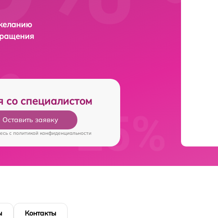
 желанию
бращения
я со специалистом
Оставить заявку
есь c
политикой конфиденциальности
ы
Контакты