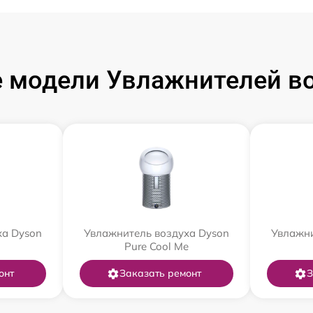
 модели Увлажнителей во
ха Dyson
Увлажнитель воздуха Dyson
Увлажни
Pure Cool Me
онт
Заказать ремонт
З