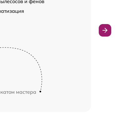
пылесосов и фенов
матизация
икатом мастера