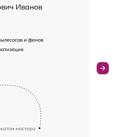
ович Иванов
пылесосов и фенов
матизация
икатом мастера