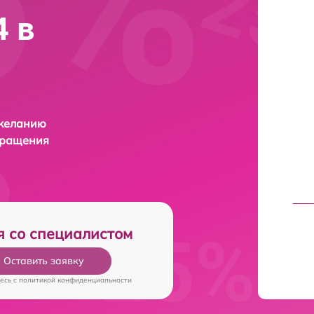
 в
 желанию
бращения
я со специалистом
Оставить заявку
есь c
политикой конфиденциальности