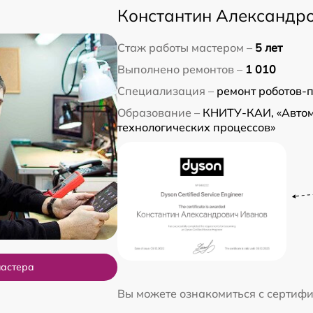
Константин Александр
Стаж работы мастером –
5 лет
Выполнено ремонтов –
1 010
Специализация –
ремонт роботов-
Образование –
КНИТУ-КАИ, «Авто
технологических процессов»
мастера
Вы можете ознакомиться с сертиф