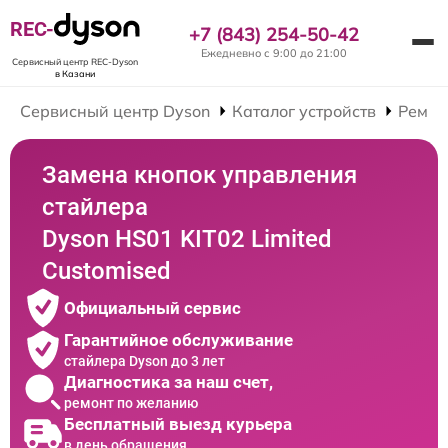
REC-
+7 (843) 254-50-42
Ежедневно с 9:00 до 21:00
Сервисный центр REC-Dyson
в Казани
Сервисный центр Dyson
Каталог устройств
Ремон
Замена кнопок управления
стайлера
Dyson HS01 KIT02 Limited
Customised
Официальный сервис
Гарантийное обслуживание
стайлера Dyson до 3 лет
Диагностика за наш счет,
ремонт по желанию
Бесплатный выезд курьера
в день обращения