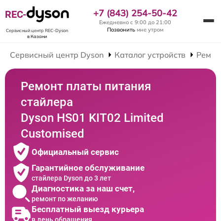
+7 (843) 254-50-42
REC-
Ежедневно с 9:00 до 21:00
Позвонить
мне утром
Сервисный центр REC-Dyson
в Казани
Сервисный центр Dyson
Каталог устройств
Ремон
Ремонт платы питания
стайлера
Dyson HS01 KIT02 Limited
Customised
Официальный сервис
Гарантийное обслуживание
стайлера Dyson до 3 лет
Диагностика за наш счет,
ремонт по желанию
Бесплатный выезд курьера
в день обращения