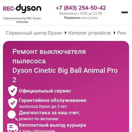
+7 (843) 254-50-42
REC-
Ежедневно с 9:00 до 21:00
Позвонить
мне утром
Сервисный центр REC-Dyson
в Казани
Сервисный центр Dyson
Каталог устройств
Ремон
Ремонт выключателя
пылесоса
Dyson Cinetic Big Ball Animal Pro
2
Официальный сервис
Гарантийное обслуживание
пылесоса Dyson до 3 лет
Диагностика за наш счет,
ремонт по желанию
Бесплатный выезд курьера
в день обращения