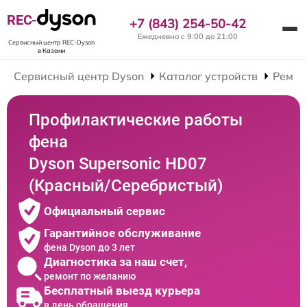
REC-
+7 (843) 254-50-42
Ежедневно с 9:00 до 21:00
Сервисный центр REC-Dyson
в Казани
Сервисный центр Dyson
Каталог устройств
Ремон
Профилактические работы
фена
Dyson Supersonic HD07
(Красный/Серебристый)
Официальный сервис
Гарантийное обслуживание
фена Dyson до 3 лет
Диагностика за наш счет,
ремонт по желанию
Бесплатный выезд курьера
в день обращения