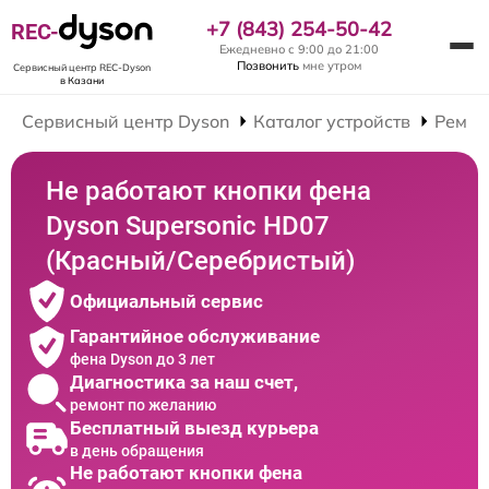
+7 (843) 254-50-42
REC-
Ежедневно с 9:00 до 21:00
Позвонить
мне утром
Сервисный центр REC-Dyson
в Казани
Сервисный центр Dyson
Каталог устройств
Ремон
Не работают кнопки фена
Dyson Supersonic HD07
(Красный/Серебристый)
Официальный сервис
Гарантийное обслуживание
фена Dyson до 3 лет
Диагностика за наш счет,
ремонт по желанию
Бесплатный выезд курьера
в день обращения
Не работают кнопки фена