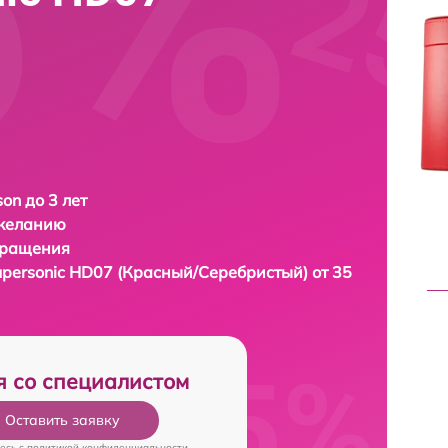
on до 3 лет
 желанию
бращения
upersonic HD07 (Красный/Серебристый) от 35
я со специалистом
Оставить заявку
есь c
политикой конфиденциальности