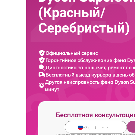
(Красный/
Серебристый)
Официальный сервис
Гарантийное обслуживание
фена Dys
Диагностика за наш счет,
ремонт по
Бесплатный выезд курьера
в день о
Другая неисправность фена
Dyson S
минут
Бесплатная консультаци
Нажимая на кнопку "Оставить заявку" Вы соглашает